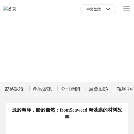
中文繁體
中文繁體
English
中文简体
新聞資訊
健康產品說服顧客，環保理念造福社會
資格認證
產品資訊
公司新聞
展會動態
視頻中
源於海洋，歸於自然：fromSeaweed 海藻膜的材料故
事